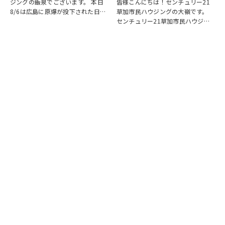
ジングの飯泉でございます。 本日
皆様こんにちは！センチュリー21
8/6は広島に原爆が投下された日に
草加市民ハウジングの大嶺です。
なります。戦争は絶対いけませんが
センチュリー21草加市民ハウジン
他国では起こってしまっている現実
グは挨拶・掃除・返事を大切にして
もあります。 草加でも谷塚町、新
いる会社です。 毎日、会社はもち
田などで空襲があったと言い伝えが
ろんですが近隣の道路まで掃除をし
あります。草加…
ております。 売却の依頼を受けて
いるお客様のお宅…