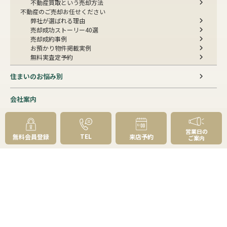
不動産買取という売却方法
不動産のご売却お任せください
弊社が選ばれる理由
売却成功ストーリー40選
売却成約事例
お預かり物件掲載実例
無料実査定予約
住まいのお悩み別
会社案内
会社案内TOP
私たちについて
営業日の
アクセス
TEL
無料会員登録
来店予約
ご案内
受賞歴
センチュリー21とは
スタッフ紹介
お客様の声
成約事例
スタッフブログ
お知らせ
採用情報
来店予約