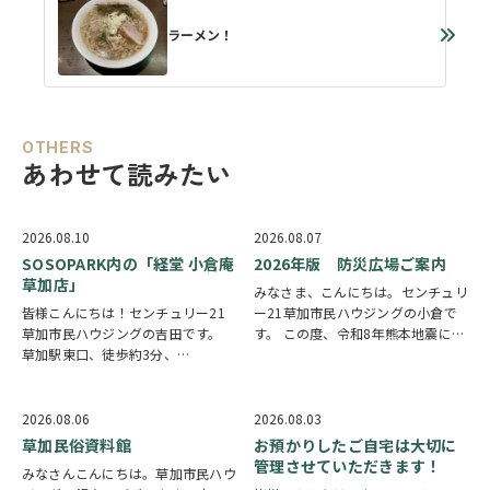
ラーメン！
OTHERS
あわせて読みたい
2026.08.10
2026.08.07
SOSOPARK内の「経堂 小倉庵
2026年版 防災広場ご案内
草加店」
みなさま、こんにちは。センチュリ
皆様こんにちは！センチュリー21
ー21草加市民ハウジングの小倉で
草加市民ハウジングの吉田です。
す。 この度、令和8年熊本地震によ
草加駅東口、徒歩約3分、
り被災された皆様には、心からお見
SOSOPARK内の「経堂 小倉庵 草加
舞い申し上げます。 日本は地震の
店」様のご紹介になります。 世田
多い国です。草加市においても、他
谷区に本店があるたい焼き専門店と
人事ではなく、日頃から少しでも、
2026.08.06
2026.08.03
いう事で気になっており帰り道に利
防災意識を高め…
草加民俗資料館
お預かりしたご自宅は大切に
用いたしました。…
管理させていただきます！
みなさんこんにちは。草加市民ハウ