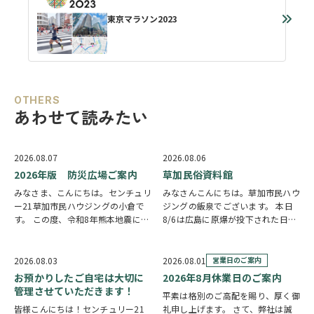
東京マラソン2023
OTHERS
あわせて読みたい
2026.08.07
2026.08.06
2026年版 防災広場ご案内
草加民俗資料館
みなさま、こんにちは。センチュリ
みなさんこんにちは。草加市民ハウ
ー21草加市民ハウジングの小倉で
ジングの飯泉でございます。 本日
す。 この度、令和8年熊本地震によ
8/6は広島に原爆が投下された日に
り被災された皆様には、心からお見
なります。戦争は絶対いけませんが
舞い申し上げます。 日本は地震の
他国では起こってしまっている現実
多い国です。草加市においても、他
もあります。 草加でも谷塚町、新
2026.08.03
2026.08.01
営業日のご案内
人事ではなく、日頃から少しでも、
田などで空襲があったと言い伝えが
お預かりしたご自宅は大切に
2026年8月休業日のご案内
防災意識を高め…
あります。草加…
管理させていただきます！
平素は格別のご高配を賜り、厚く御
皆様こんにちは！センチュリー21
礼申し上げます。 さて、弊社は誠