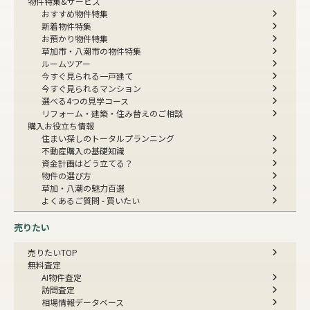
物件特集&サービス
おすすめ物件特集
新着物件特集
お預かり物件特集
草加市・八潮市の物件特集
ルームツアー
今すぐ見られる一戸建て
今すぐ見られるマンション
選べる4つの見学コース
リフォーム・建築・住み替えのご相談
購入お役立ち情報
住まい探しのトータルプランニング
不動産購入の基礎知識
資金計画はどう立てる？
物件の選び方
草加・八潮の魅力百選
よくあるご質問 - 買いたい
売りたい
売りたいTOP
無料査定
AI物件査定
訪問査定
相場情報データベース