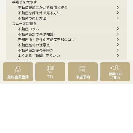
手残りを増やす
不動産売却にかかる費用と税金
不動産を好条件で売る方法
不動産の売却方法
スムーズに売る
不動産コラム
不動産売却の基礎知識
売却理由・物件別
不動産売却のコツ
不動産売却の注意点
不動産売却後の手続き
よくあるご質問 - 売りたい
スピード売却
不動産買取という売却方法
不動産のご売却お任せください
営業日の
TEL
無料会員登録
来店予約
弊社が選ばれる理由
ご案内
売却成功ストーリー40選
売却成約事例
お預かり物件掲載実例
無料実査定予約
住まいのお悩み別
会社案内