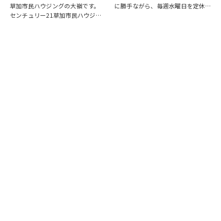
草加市民ハウジングの大嶺です。
に勝手ながら、毎週水曜日を定休日
センチュリー21草加市民ハウジン
とさせていただいております。ま
グは挨拶・掃除・返事を大切にして
た、定休日に加え、8月4日(火)およ
いる会社です。 毎日、会社はもち
び8月18日(火)を休業日、8月12日
ろんですが近隣の道路まで掃除をし
(水)～8月14日(金)を夏季休業期間
ております。 売却の依頼を受けて
と…
いるお客様のお宅…