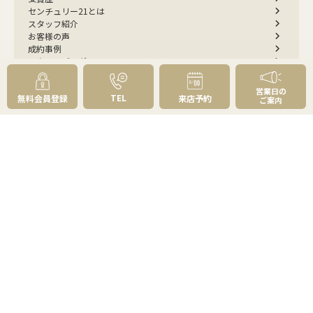
センチュリー21とは
スタッフ紹介
お客様の声
成約事例
スタッフブログ
お知らせ
採用情報
営業日の
TEL
無料会員登録
来店予約
来店予約
ご案内
お問い合わせ
会員メニュー
無料会員登録
マイページログイン
FOLLOW
US
プライバシーポリシー
物件紹介ポリシー
反社会勢力への対応