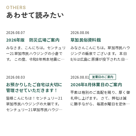
OTHERS
あわせて読みたい
2026.08.07
2026.08.06
2026年版 防災広場ご案内
草加民俗資料館
みなさま、こんにちは。センチュリ
みなさんこんにちは。草加市民ハウ
ー21草加市民ハウジングの小倉で
ジングの飯泉でございます。 本日
す。 この度、令和8年熊本地震によ
8/6は広島に原爆が投下された日に
り被災された皆様には、心からお見
なります。戦争は絶対いけませんが
舞い申し上げます。 日本は地震の
他国では起こってしまっている現実
多い国です。草加市においても、他
もあります。 草加でも谷塚町、新
2026.08.03
2026.08.01
営業日のご案内
人事ではなく、日頃から少しでも、
田などで空襲があったと言い伝えが
お預かりしたご自宅は大切に
2026年8月休業日のご案内
防災意識を高め…
あります。草加…
管理させていただきます！
平素は格別のご高配を賜り、厚く御
皆様こんにちは！センチュリー21
礼申し上げます。 さて、弊社は誠
草加市民ハウジングの大嶺です。
に勝手ながら、毎週水曜日を定休日
センチュリー21草加市民ハウジン
とさせていただいております。ま
グは挨拶・掃除・返事を大切にして
た、定休日に加え、8月4日(火)およ
いる会社です。 毎日、会社はもち
び8月18日(火)を休業日、8月12日
ろんですが近隣の道路まで掃除をし
(水)～8月14日(金)を夏季休業期間
ております。 売却の依頼を受けて
と…