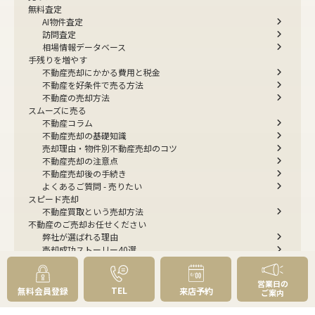
無料査定
AI物件査定
訪問査定
相場情報データベース
手残りを増やす
不動産売却にかかる費用と税金
不動産を好条件で売る方法
不動産の売却方法
スムーズに売る
不動産コラム
不動産売却の基礎知識
売却理由・物件別
不動産売却のコツ
不動産売却の注意点
不動産売却後の手続き
よくあるご質問 - 売りたい
スピード売却
不動産買取という売却方法
不動産のご売却お任せください
弊社が選ばれる理由
売却成功ストーリー40選
売却成約事例
お預かり物件掲載実例
営業日の
無料実査定予約
TEL
無料会員登録
来店予約
ご案内
住まいのお悩み別