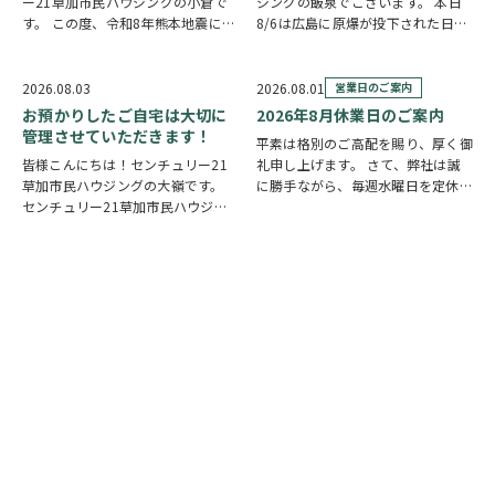
ー21草加市民ハウジングの小倉で
ジングの飯泉でございます。 本日
す。 この度、令和8年熊本地震によ
8/6は広島に原爆が投下された日に
り被災された皆様には、心からお見
なります。戦争は絶対いけませんが
舞い申し上げます。 日本は地震の
他国では起こってしまっている現実
多い国です。草加市においても、他
もあります。 草加でも谷塚町、新
2026.08.03
2026.08.01
営業日のご案内
人事ではなく、日頃から少しでも、
田などで空襲があったと言い伝えが
お預かりしたご自宅は大切に
2026年8月休業日のご案内
防災意識を高め…
あります。草加…
管理させていただきます！
平素は格別のご高配を賜り、厚く御
皆様こんにちは！センチュリー21
礼申し上げます。 さて、弊社は誠
草加市民ハウジングの大嶺です。
に勝手ながら、毎週水曜日を定休日
センチュリー21草加市民ハウジン
とさせていただいております。ま
グは挨拶・掃除・返事を大切にして
た、定休日に加え、8月4日(火)およ
いる会社です。 毎日、会社はもち
び8月18日(火)を休業日、8月12日
ろんですが近隣の道路まで掃除をし
(水)～8月14日(金)を夏季休業期間
ております。 売却の依頼を受けて
と…
いるお客様のお宅…