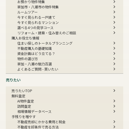
お預かり物件特集
草加市・八潮市の物件特集
ルームツアー
今すぐ見られる一戸建て
今すぐ見られるマンション
選べる4つの見学コース
リフォーム・建築・住み替えのご相談
購入お役立ち情報
住まい探しのトータルプランニング
不動産購入の基礎知識
資金計画はどう立てる？
物件の選び方
草加・八潮の魅力百選
よくあるご質問 - 買いたい
売りたい
売りたいTOP
無料査定
AI物件査定
訪問査定
相場情報データベース
手残りを増やす
不動産売却にかかる費用と税金
不動産を好条件で売る方法