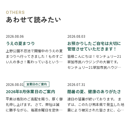
OTHERS
あわせて読みたい
2026.08.06
2026.08.03
うえの夏まつり
お預かりしたご自宅は大切に
管理させていただきます！
上野公園不忍池で開催中のうえの夏
まつりへ行ってきました！ものすご
皆様こんにちは！センチュリー21
い人の多さ！賑わっているという言
草加市民ハウジングの大嶺です。
葉では足りないほど多くの人で溢れ
センチュリー21草加市民ハウジン
ていました。 外国人観光客の姿も
グは挨拶・掃除・返事を大切にして
多く皆さん思い思いに夏祭りを楽し
いる会社です。 毎日、会社はもち
んでいる様子がとても印象的でした
ろんですが近隣の道路まで掃除をし
2026.08.01
営業日のご案内
2026.07.31
会場にはたく…
ております。 売却の依頼を受けて
2026年8月休業日のご案内
酷暑の夏、健康のありがたさ
いるお客様のお宅…
平素は格別のご高配を賜り、厚く御
連日の猛暑が続いております。 ま
礼申し上げます。 さて、弊社は誠
ずは、このたび熊本県で発生した地
に勝手ながら、毎週水曜日を定休日
震により被災された皆さまに、心よ
とさせていただいております。ま
りお見舞い申し上げます。一日も早
た、定休日に加え、8月4日(火)およ
い復旧と、平穏な日々が戻ることを
び8月18日(火)を休業日、8月12日
願っております。 今年の夏は特に