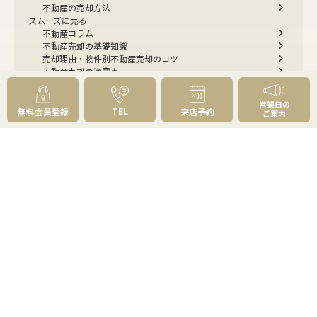
不動産の売却方法
スムーズに売る
不動産コラム
不動産売却の基礎知識
売却理由・物件別
不動産売却のコツ
不動産売却の注意点
不動産売却後の手続き
よくあるご質問 - 売りたい
営業日の
スピード売却
TEL
無料会員登録
来店予約
ご案内
不動産買取という売却方法
不動産のご売却お任せください
弊社が選ばれる理由
売却成功ストーリー40選
売却成約事例
お預かり物件掲載実例
無料実査定予約
住まいのお悩み別
会社案内
会社案内TOP
私たちについて
アクセス