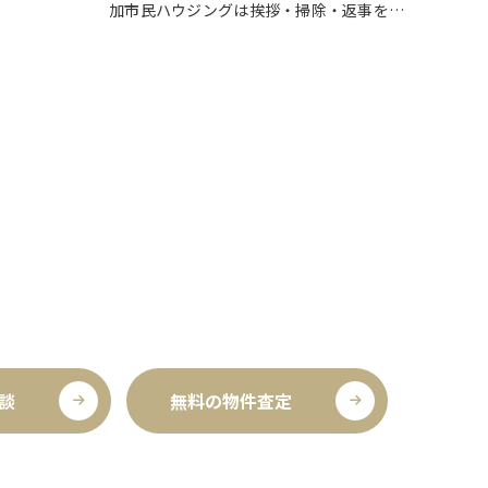
しまってい
加市民ハウジングは挨拶・掃除・返事を大
塚町、新田
切にしている会社です。 毎日、会社はもち
がありま
ろんですが近隣の道路まで掃除をしており
ます。 売却の依頼を受けているお客様のお
宅…
談
無料の物件査定