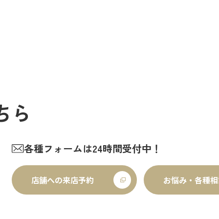
で溢れていました。 外国人観光客
いけませんが他国では起こって
く皆さん思い思いに夏祭りを楽し
る現実もあります。 草加でも谷
様子がとても印象的でした
会
などで空襲があったと言い伝え
く…
す。草加…
ちら
各種フォームは24時間受付中！
店舗への来店予約
お悩み・各種相