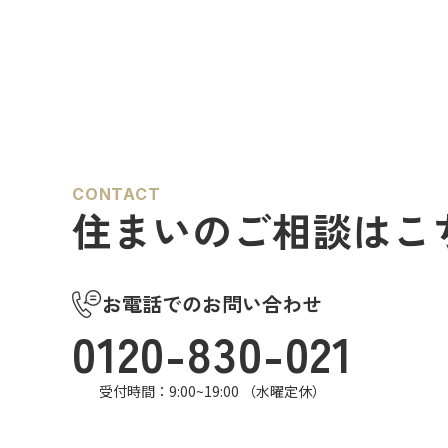
は、心からお見舞い申し上げます。 日本は
多くの人
地震の多い国です。草加市においても、他
の姿も多
人事ではなく、日頃から少しでも、防災意
んでいる
識を高め…
場にはた
CONTACT
住まいのご相談はこ
お電話でのお問い合わせ
0120-830-021
受付時間：9:00~19:00 （水曜定休）