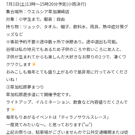
7月1日(土)13時～15時20分予定(小雨決行)
集合場所：ウエルシア草加瀬崎店
対象：小学生まで。服装：自由
持ち物：リュック、タオル、帽子、飲料水、雨具、熱中症対策グ
ッズなど
※事前予約不要※途中数ヶ所で休憩あり。途中退出も可能。
谷塚は私の地元でもあるため子供のころや若いころに友人と、
子供が生まれてからも楽しんだ大好きなお祭りの1つで、凄くワ
クワクします
おみこしも毎年とても盛り上がるので是非見に行ってみてくださ
いね！
②草加松原夢まつり
草加松原遊歩道にて開催予定です。
ライトアップ、イルミネーション、飲食など内容盛りだくさんで
す
毎年もりあがるイベントは「ティラノサウルスレース」
一度見てみたいな～。と思っております(
”ω”
)
上記お祭りは、駐車場がございませんので公共交通機関または徒