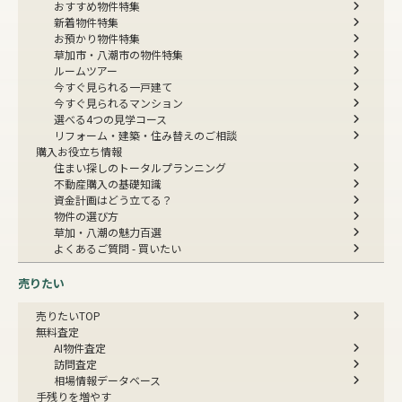
おすすめ物件特集
新着物件特集
お預かり物件特集
草加市・八潮市の物件特集
ルームツアー
今すぐ見られる一戸建て
今すぐ見られるマンション
選べる4つの見学コース
リフォーム・建築・住み替えのご相談
購入お役立ち情報
住まい探しのトータルプランニング
不動産購入の基礎知識
資金計画はどう立てる？
物件の選び方
草加・八潮の魅力百選
よくあるご質問 - 買いたい
売りたい
売りたいTOP
無料査定
AI物件査定
訪問査定
相場情報データベース
手残りを増やす