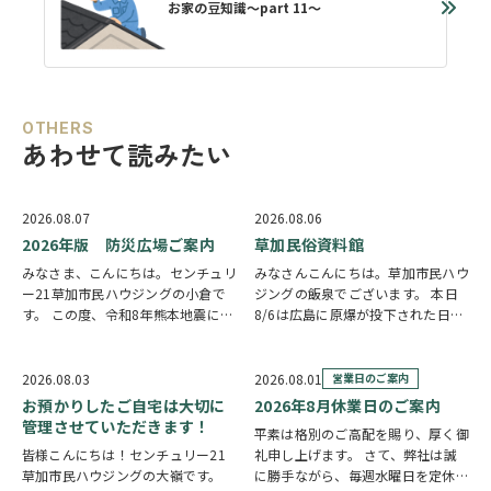
お家の豆知識～part 11～
OTHERS
あわせて読みたい
2026.08.07
2026.08.06
2026年版 防災広場ご案内
草加民俗資料館
みなさま、こんにちは。センチュリ
みなさんこんにちは。草加市民ハウ
ー21草加市民ハウジングの小倉で
ジングの飯泉でございます。 本日
す。 この度、令和8年熊本地震によ
8/6は広島に原爆が投下された日に
り被災された皆様には、心からお見
なります。戦争は絶対いけませんが
舞い申し上げます。 日本は地震の
他国では起こってしまっている現実
多い国です。草加市においても、他
もあります。 草加でも谷塚町、新
2026.08.03
2026.08.01
営業日のご案内
人事ではなく、日頃から少しでも、
田などで空襲があったと言い伝えが
お預かりしたご自宅は大切に
2026年8月休業日のご案内
防災意識を高め…
あります。草加…
管理させていただきます！
平素は格別のご高配を賜り、厚く御
皆様こんにちは！センチュリー21
礼申し上げます。 さて、弊社は誠
草加市民ハウジングの大嶺です。
に勝手ながら、毎週水曜日を定休日