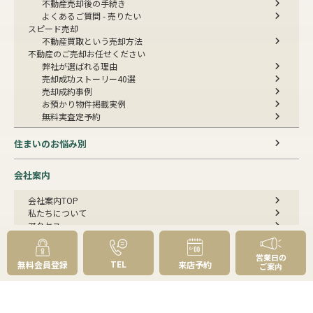
不動産売却後の手続き
よくあるご質問 - 売りたい
スピード売却
不動産買取という売却方法
不動産のご売却お任せください
弊社が選ばれる理由
売却成功ストーリー40選
売却成約事例
お預かり物件掲載実例
無料実査定予約
住まいのお悩み別
会社案内
会社案内TOP
私たちについて
アクセス
受賞歴
センチュリー21とは
営業日の
スタッフ紹介
TEL
無料会員登録
来店予約
ご案内
お客様の声
成約事例
スタッフブログ