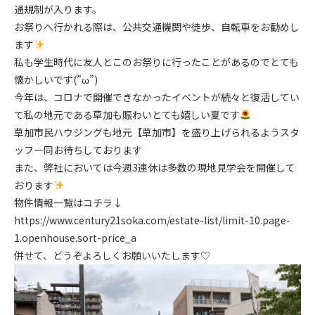
通規制が入ります。
お祭りへ行かれる際は、公共交通機関や徒歩、自転車をお勧めし
ます
私も学生時代に友人とこのお祭りに行ったことがあるのでとても
懐かしいです(
”ω”
)
今年は、コロナで開催できなかったイベントが続々と復活してい
て私の地元である草加も賑わいとても嬉しい夏です
草加市民ハウジングも地元【草加市】を盛り上げられるようスタ
ッフ一同お待ちしております
また、弊社においては今週3連休は多数の現地見学会を開催して
おります
物件情報一覧はコチラ↓
https://www.century21soka.com/estate-list/limit-10.page-
1.openhouse.sort-price_a
併せて、どうぞよろしくお願いいたします♡