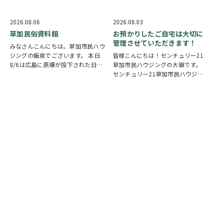
り被災された皆様には、心からお見
葉では足りないほど多くの人で溢れ
舞い申し上げます。 日本は地震の
ていました。 外国人観光客の姿も
多い国です。草加市においても、他
多く皆さん思い思いに夏祭りを楽し
2026.08.06
2026.08.03
人事ではなく、日頃から少しでも、
んでいる様子がとても印象的でした
草加民俗資料館
お預かりしたご自宅は大切に
防災意識を高め…
会場にはたく…
管理させていただきます！
みなさんこんにちは。草加市民ハウ
ジングの飯泉でございます。 本日
皆様こんにちは！センチュリー21
8/6は広島に原爆が投下された日に
草加市民ハウジングの大嶺です。
なります。戦争は絶対いけませんが
センチュリー21草加市民ハウジン
他国では起こってしまっている現実
グは挨拶・掃除・返事を大切にして
もあります。 草加でも谷塚町、新
いる会社です。 毎日、会社はもち
田などで空襲があったと言い伝えが
ろんですが近隣の道路まで掃除をし
あります。草加…
ております。 売却の依頼を受けて
いるお客様のお宅…