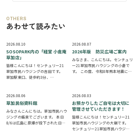
OTHERS
あわせて読みたい
2026.08.10
2026.08.07
SOSOPARK内の「経堂 小倉庵
2026年版 防災広場ご案内
草加店」
みなさま、こんにちは。センチュリ
皆様こんにちは！センチュリー21
ー21草加市民ハウジングの小倉で
草加市民ハウジングの吉田です。
す。 この度、令和8年熊本地震によ
草加駅東口、徒歩約3分、
り被災された皆様には、心からお見
SOSOPARK内の「経堂 小倉庵 草加
舞い申し上げます。 日本は地震の
店」様のご紹介になります。 世田
多い国です。草加市においても、他
谷区に本店があるたい焼き専門店と
人事ではなく、日頃から少しでも、
2026.08.06
2026.08.03
いう事で気になっており帰り道に利
防災意識を高め…
草加民俗資料館
お預かりしたご自宅は大切に
用いたしました。…
管理させていただきます！
みなさんこんにちは。草加市民ハウ
ジングの飯泉でございます。 本日
皆様こんにちは！センチュリー21
8/6は広島に原爆が投下された日に
草加市民ハウジングの大嶺です。
なります。戦争は絶対いけませんが
センチュリー21草加市民ハウジン
他国では起こってしまっている現実
グは挨拶・掃除・返事を大切にして