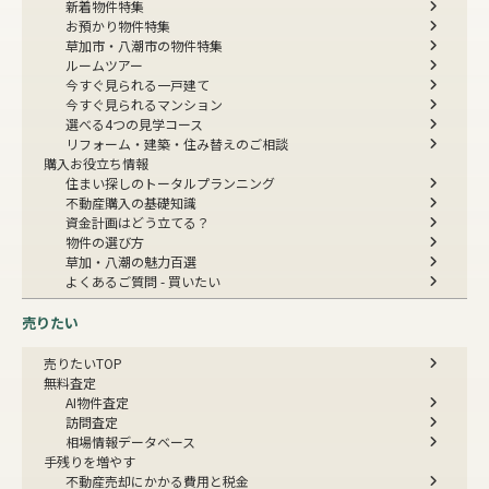
新着物件特集
お預かり物件特集
草加市・八潮市の物件特集
ルームツアー
今すぐ見られる一戸建て
今すぐ見られるマンション
選べる4つの見学コース
リフォーム・建築・住み替えのご相談
購入お役立ち情報
住まい探しのトータルプランニング
不動産購入の基礎知識
資金計画はどう立てる？
物件の選び方
草加・八潮の魅力百選
よくあるご質問 - 買いたい
売りたい
売りたいTOP
無料査定
AI物件査定
訪問査定
相場情報データベース
手残りを増やす
不動産売却にかかる費用と税金