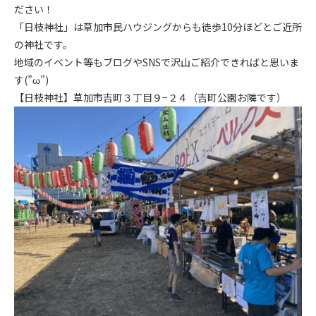
ださい！
「日枝神社」は草加市民ハウジングからも徒歩10分ほどとご近所
の神社です。
地域のイベント等もブログやSNSで沢山ご紹介できればと思いま
す(
”ω”
)
【日枝神社】草加市吉町３丁目９−２４（吉町公園お隣です）