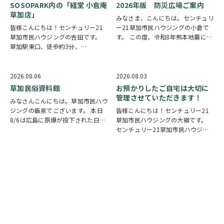
SOSOPARK内の「経堂 小倉庵
2026年版 防災広場ご案内
草加店」
みなさま、こんにちは。センチュリ
皆様こんにちは！センチュリー21
ー21草加市民ハウジングの小倉で
草加市民ハウジングの吉田です。
す。 この度、令和8年熊本地震によ
草加駅東口、徒歩約3分、
り被災された皆様には、心からお見
SOSOPARK内の「経堂 小倉庵 草加
舞い申し上げます。 日本は地震の
店」様のご紹介になります。 世田
多い国です。草加市においても、他
谷区に本店があるたい焼き専門店と
人事ではなく、日頃から少しでも、
2026.08.06
2026.08.03
いう事で気になっており帰り道に利
防災意識を高め…
草加民俗資料館
お預かりしたご自宅は大切に
用いたしました。…
管理させていただきます！
みなさんこんにちは。草加市民ハウ
ジングの飯泉でございます。 本日
皆様こんにちは！センチュリー21
8/6は広島に原爆が投下された日に
草加市民ハウジングの大嶺です。
なります。戦争は絶対いけませんが
センチュリー21草加市民ハウジン
他国では起こってしまっている現実
グは挨拶・掃除・返事を大切にして
もあります。 草加でも谷塚町、新
いる会社です。 毎日、会社はもち
田などで空襲があったと言い伝えが
ろんですが近隣の道路まで掃除をし
あります。草加…
ております。 売却の依頼を受けて
いるお客様のお宅…