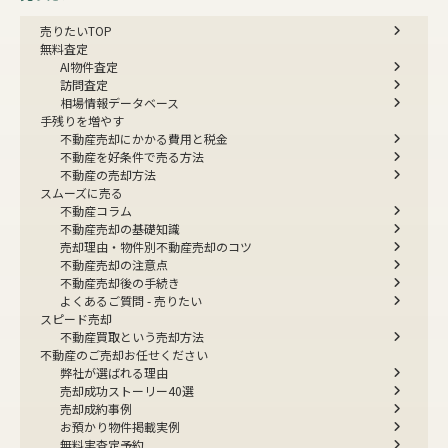
売りたいTOP
無料査定
AI物件査定
訪問査定
相場情報データベース
手残りを増やす
不動産売却にかかる費用と税金
不動産を好条件で売る方法
不動産の売却方法
スムーズに売る
不動産コラム
不動産売却の基礎知識
売却理由・物件別
不動産売却のコツ
不動産売却の注意点
不動産売却後の手続き
よくあるご質問 - 売りたい
スピード売却
不動産買取という売却方法
不動産のご売却お任せください
弊社が選ばれる理由
売却成功ストーリー40選
売却成約事例
お預かり物件掲載実例
無料実査定予約