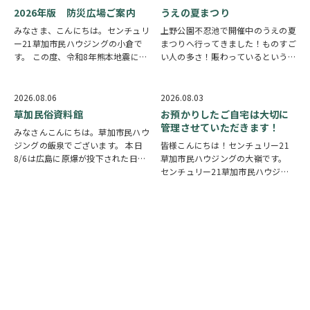
2026年版 防災広場ご案内
うえの夏まつり
みなさま、こんにちは。センチュリ
上野公園不忍池で開催中のうえの夏
ー21草加市民ハウジングの小倉で
まつりへ行ってきました！ものすご
す。 この度、令和8年熊本地震によ
い人の多さ！賑わっているという言
り被災された皆様には、心からお見
葉では足りないほど多くの人で溢れ
舞い申し上げます。 日本は地震の
ていました。 外国人観光客の姿も
多い国です。草加市においても、他
多く皆さん思い思いに夏祭りを楽し
2026.08.06
2026.08.03
人事ではなく、日頃から少しでも、
んでいる様子がとても印象的でした
草加民俗資料館
お預かりしたご自宅は大切に
防災意識を高め…
会場にはたく…
管理させていただきます！
みなさんこんにちは。草加市民ハウ
ジングの飯泉でございます。 本日
皆様こんにちは！センチュリー21
8/6は広島に原爆が投下された日に
草加市民ハウジングの大嶺です。
なります。戦争は絶対いけませんが
センチュリー21草加市民ハウジン
他国では起こってしまっている現実
グは挨拶・掃除・返事を大切にして
もあります。 草加でも谷塚町、新
いる会社です。 毎日、会社はもち
田などで空襲があったと言い伝えが
ろんですが近隣の道路まで掃除をし
あります。草加…
ております。 売却の依頼を受けて
いるお客様のお宅…