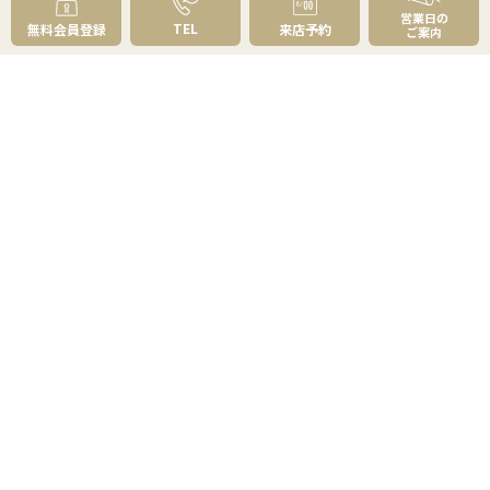
営業日の
売却理由・物件別
不動産売却のコツ
TEL
無料会員登録
来店予約
ご案内
不動産売却の注意点
不動産売却後の手続き
よくあるご質問 - 売りたい
スピード売却
不動産買取という売却方法
不動産のご売却お任せください
弊社が選ばれる理由
売却成功ストーリー40選
売却成約事例
お預かり物件掲載実例
無料実査定予約
住まいのお悩み別
会社案内
会社案内TOP
私たちについて
アクセス
受賞歴
センチュリー21とは
スタッフ紹介
お客様の声