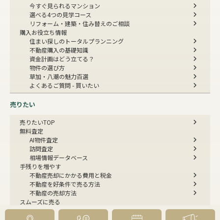
今すぐ見られるマンション
選べる4つの見学コース
リフォーム・建築・住み替えのご相談
購入お役立ち情報
住まい探しのトータルプランニング
不動産購入の基礎知識
資金計画はどう立てる？
物件の選び方
草加・八潮の魅力百選
よくあるご質問 - 買いたい
売りたい
売りたいTOP
無料査定
AI物件査定
訪問査定
相場情報データベース
手残りを増やす
不動産売却にかかる費用と税金
不動産を好条件で売る方法
不動産の売却方法
スムーズに売る
不動産コラム
不動産売却の基礎知識