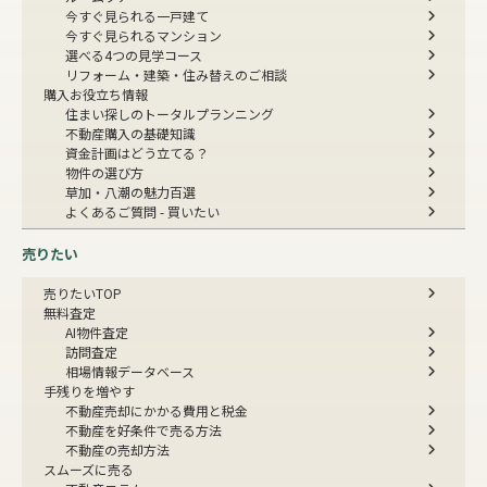
今すぐ見られる一戸建て
今すぐ見られるマンション
選べる4つの見学コース
リフォーム・建築・住み替えのご相談
購入お役立ち情報
住まい探しのトータルプランニング
不動産購入の基礎知識
資金計画はどう立てる？
物件の選び方
草加・八潮の魅力百選
よくあるご質問 - 買いたい
売りたい
売りたいTOP
無料査定
AI物件査定
訪問査定
相場情報データベース
手残りを増やす
不動産売却にかかる費用と税金
不動産を好条件で売る方法
不動産の売却方法
スムーズに売る