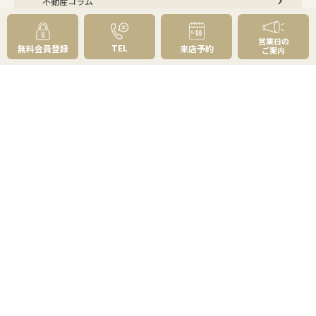
不動産コラム
不動産売却の基礎知識
売却理由・物件別
不動産売却のコツ
不動産売却の注意点
営業日の
TEL
無料会員登録
来店予約
ご案内
不動産売却後の手続き
よくあるご質問 - 売りたい
スピード売却
不動産買取という売却方法
不動産のご売却お任せください
弊社が選ばれる理由
売却成功ストーリー40選
売却成約事例
お預かり物件掲載実例
無料実査定予約
住まいのお悩み別
会社案内
会社案内TOP
私たちについて
アクセス
受賞歴
センチュリー21とは
スタッフ紹介