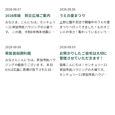
2026.08.07
2026.08.06
2026年版 防災広場ご案内
うえの夏まつり
みなさま、こんにちは。センチュリ
上野公園不忍池で開催中のうえの夏
ー21草加市民ハウジングの小倉で
まつりへ行ってきました！ものすご
す。 この度、令和8年熊本地震によ
い人の多さ！賑わっているという言
り被災された皆様には、心からお見
葉では足りないほど多くの人で溢れ
舞い申し上げます。 日本は地震の
ていました。 外国人観光客の姿も
多い国です。草加市においても、他
多く皆さん思い思いに夏祭りを楽し
2026.08.06
2026.08.03
人事ではなく、日頃から少しでも、
んでいる様子がとても印象的でした
草加民俗資料館
お預かりしたご自宅は大切に
防災意識を高め…
会場にはたく…
管理させていただきます！
みなさんこんにちは。草加市民ハウ
ジングの飯泉でございます。 本日
皆様こんにちは！センチュリー21
8/6は広島に原爆が投下された日に
草加市民ハウジングの大嶺です。
なります。戦争は絶対いけませんが
センチュリー21草加市民ハウジン
他国では起こってしまっている現実
グは挨拶・掃除・返事を大切にして
もあります。 草加でも谷塚町、新
いる会社です。 毎日、会社はもち
田などで空襲があったと言い伝えが
ろんですが近隣の道路まで掃除をし
あります。草加…
ております。 売却の依頼を受けて
いるお客様のお宅…