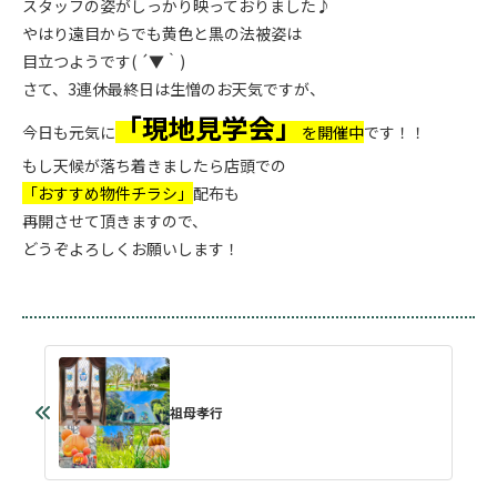
スタッフの姿がしっかり映っておりました♪
やはり遠目からでも黄色と黒の法被姿は
目立つようです( ´▼｀)
さて、3連休最終日は生憎のお天気ですが、
「現地見学会」
今日も元気に
を開催中
です！！
もし天候が落ち着きましたら店頭での
「おすすめ物件チラシ」
配布も
再開させて頂きますので、
どうぞよろしくお願いします！
祖母孝行