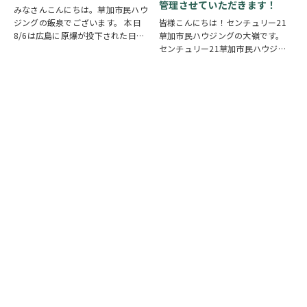
管理させていただきます！
みなさんこんにちは。草加市民ハウ
ジングの飯泉でございます。 本日
皆様こんにちは！センチュリー21
8/6は広島に原爆が投下された日に
草加市民ハウジングの大嶺です。
なります。戦争は絶対いけませんが
センチュリー21草加市民ハウジン
他国では起こってしまっている現実
グは挨拶・掃除・返事を大切にして
もあります。 草加でも谷塚町、新
いる会社です。 毎日、会社はもち
田などで空襲があったと言い伝えが
ろんですが近隣の道路まで掃除をし
あります。草加…
ております。 売却の依頼を受けて
いるお客様のお宅…