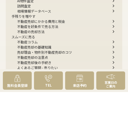
AI物件査定
訪問査定
相場情報データベース
手残りを増やす
不動産売却にかかる費用と税金
不動産を好条件で売る方法
不動産の売却方法
スムーズに売る
不動産コラム
不動産売却の基礎知識
売却理由・物件別
不動産売却のコツ
不動産売却の注意点
不動産売却後の手続き
よくあるご質問 - 売りたい
スピード売却
不動産買取という売却方法
営業日の
不動産のご売却お任せください
TEL
無料会員登録
来店予約
ご案内
弊社が選ばれる理由
売却成功ストーリー40選
売却成約事例
お預かり物件掲載実例
無料実査定予約
住まいのお悩み別