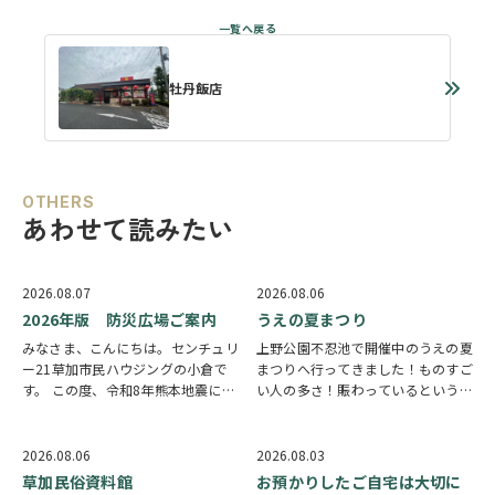
牡丹飯店
OTHERS
あわせて読みたい
2026.08.07
2026.08.06
2026年版 防災広場ご案内
うえの夏まつり
みなさま、こんにちは。センチュリ
上野公園不忍池で開催中のうえの夏
ー21草加市民ハウジングの小倉で
まつりへ行ってきました！ものすご
す。 この度、令和8年熊本地震によ
い人の多さ！賑わっているという言
り被災された皆様には、心からお見
葉では足りないほど多くの人で溢れ
舞い申し上げます。 日本は地震の
ていました。 外国人観光客の姿も
多い国です。草加市においても、他
多く皆さん思い思いに夏祭りを楽し
2026.08.06
2026.08.03
人事ではなく、日頃から少しでも、
んでいる様子がとても印象的でした
草加民俗資料館
お預かりしたご自宅は大切に
防災意識を高め…
会場にはたく…