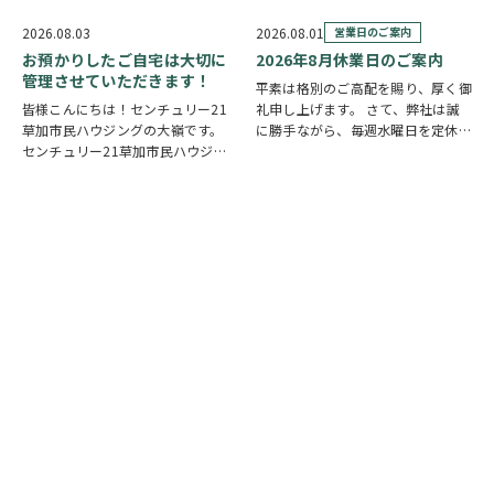
舞い申し上げます。 日本は地震の
他国では起こってしまっている現実
多い国です。草加市においても、他
もあります。 草加でも谷塚町、新
2026.08.03
2026.08.01
営業日のご案内
人事ではなく、日頃から少しでも、
田などで空襲があったと言い伝えが
お預かりしたご自宅は大切に
2026年8月休業日のご案内
防災意識を高め…
あります。草加…
管理させていただきます！
平素は格別のご高配を賜り、厚く御
皆様こんにちは！センチュリー21
礼申し上げます。 さて、弊社は誠
草加市民ハウジングの大嶺です。
に勝手ながら、毎週水曜日を定休日
センチュリー21草加市民ハウジン
とさせていただいております。ま
グは挨拶・掃除・返事を大切にして
た、定休日に加え、8月4日(火)およ
いる会社です。 毎日、会社はもち
び8月18日(火)を休業日、8月12日
ろんですが近隣の道路まで掃除をし
(水)～8月14日(金)を夏季休業期間
ております。 売却の依頼を受けて
と…
いるお客様のお宅…