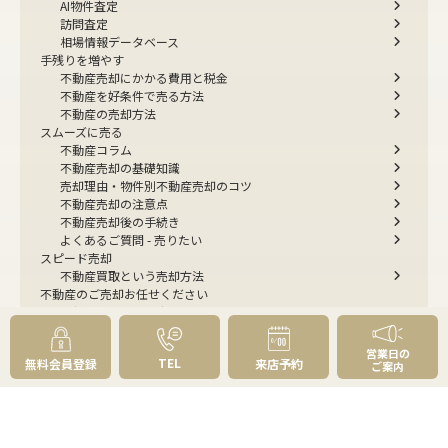
AI物件査定
訪問査定
相場情報データベース
手残りを増やす
不動産売却にかかる費用と税金
不動産を好条件で売る方法
不動産の売却方法
スムーズに売る
不動産コラム
不動産売却の基礎知識
売却理由・物件別
不動産売却のコツ
不動産売却の注意点
不動産売却後の手続き
よくあるご質問 - 売りたい
スピード売却
不動産買取という売却方法
不動産のご売却お任せください
弊社が選ばれる理由
売却成功ストーリー40選
売却成約事例
営業日の
TEL
無料会員登録
来店予約
お預かり物件掲載実例
ご案内
無料実査定予約
住まいのお悩み別