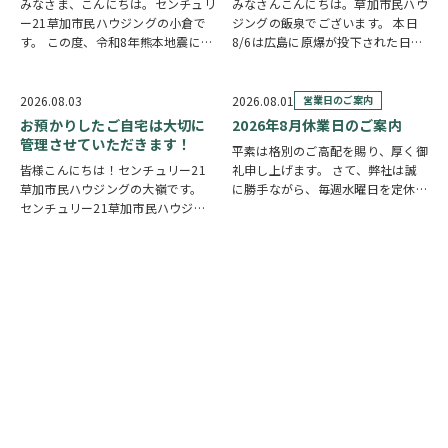
みなさま、こんにちは。センチュリ
みなさんこんにちは。草加市民ハウ
ー21草加市民ハウジングの小倉で
ジングの飯泉でございます。 本日
す。 この度、令和8年熊本地震によ
8/6は広島に原爆が投下された日に
り被災された皆様には、心からお見
なります。戦争は絶対いけませんが
舞い申し上げます。 日本は地震の
他国では起こってしまっている現実
多い国です。草加市においても、他
もあります。 草加でも谷塚町、新
2026.08.03
2026.08.01
営業日のご案内
人事ではなく、日頃から少しでも、
田などで空襲があったと言い伝えが
お預かりしたご自宅は大切に
2026年8月休業日のご案内
防災意識を高め…
あります。草加…
管理させていただきます！
平素は格別のご高配を賜り、厚く御
皆様こんにちは！センチュリー21
礼申し上げます。 さて、弊社は誠
草加市民ハウジングの大嶺です。
に勝手ながら、毎週水曜日を定休日
センチュリー21草加市民ハウジン
とさせていただいております。ま
グは挨拶・掃除・返事を大切にして
た、定休日に加え、8月4日(火)およ
いる会社です。 毎日、会社はもち
び8月18日(火)を休業日、8月12日
ろんですが近隣の道路まで掃除をし
(水)～8月14日(金)を夏季休業期間
ております。 売却の依頼を受けて
と…
いるお客様のお宅…