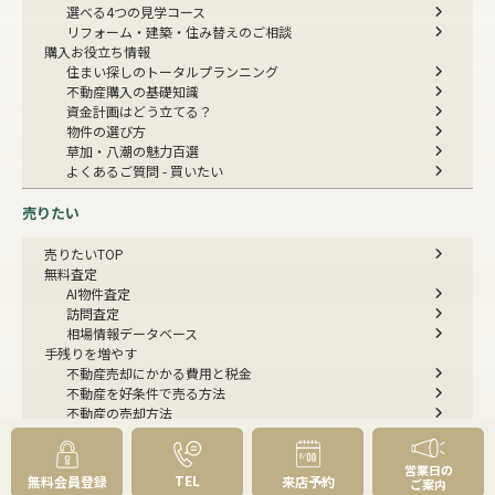
選べる4つの見学コース
リフォーム・建築・住み替えのご相談
購入お役立ち情報
住まい探しのトータルプランニング
不動産購入の基礎知識
資金計画はどう立てる？
物件の選び方
草加・八潮の魅力百選
よくあるご質問 - 買いたい
売りたい
売りたいTOP
無料査定
AI物件査定
訪問査定
相場情報データベース
手残りを増やす
不動産売却にかかる費用と税金
不動産を好条件で売る方法
不動産の売却方法
スムーズに売る
不動産コラム
営業日の
不動産売却の基礎知識
TEL
無料会員登録
来店予約
ご案内
売却理由・物件別
不動産売却のコツ