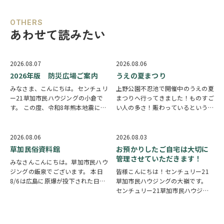
OTHERS
あわせて読みたい
2026.08.07
2026.08.06
2026年版 防災広場ご案内
うえの夏まつり
みなさま、こんにちは。センチュリ
上野公園不忍池で開催中のうえの夏
ー21草加市民ハウジングの小倉で
まつりへ行ってきました！ものすご
す。 この度、令和8年熊本地震によ
い人の多さ！賑わっているという言
り被災された皆様には、心からお見
葉では足りないほど多くの人で溢れ
舞い申し上げます。 日本は地震の
ていました。 外国人観光客の姿も
多い国です。草加市においても、他
多く皆さん思い思いに夏祭りを楽し
2026.08.06
2026.08.03
人事ではなく、日頃から少しでも、
んでいる様子がとても印象的でした
草加民俗資料館
お預かりしたご自宅は大切に
防災意識を高め…
会場にはたく…
管理させていただきます！
みなさんこんにちは。草加市民ハウ
ジングの飯泉でございます。 本日
皆様こんにちは！センチュリー21
8/6は広島に原爆が投下された日に
草加市民ハウジングの大嶺です。
なります。戦争は絶対いけませんが
センチュリー21草加市民ハウジン
他国では起こってしまっている現実
グは挨拶・掃除・返事を大切にして
もあります。 草加でも谷塚町、新
いる会社です。 毎日、会社はもち
田などで空襲があったと言い伝えが
ろんですが近隣の道路まで掃除をし