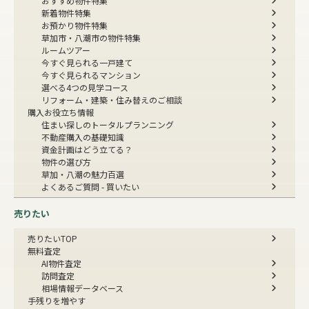
おすすめ物件特集
新着物件特集
お預かり物件特集
草加市・八潮市の物件特集
ルームツアー
今すぐ見られる一戸建て
今すぐ見られるマンション
選べる4つの見学コース
リフォーム・建築・住み替えのご相談
購入お役立ち情報
住まい探しのトータルプランニング
不動産購入の基礎知識
資金計画はどう立てる？
物件の選び方
草加・八潮の魅力百選
よくあるご質問 - 買いたい
売りたい
売りたいTOP
無料査定
AI物件査定
訪問査定
相場情報データベース
手残りを増やす