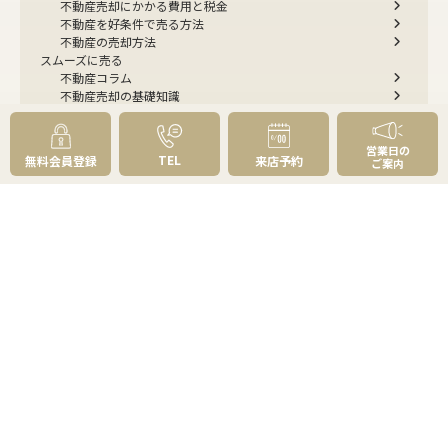
不動産売却にかかる費用と税金
不動産を好条件で売る方法
不動産の売却方法
スムーズに売る
不動産コラム
不動産売却の基礎知識
売却理由・物件別
不動産売却のコツ
不動産売却の注意点
不動産売却後の手続き
営業日の
TEL
無料会員登録
来店予約
ご案内
よくあるご質問 - 売りたい
スピード売却
不動産買取という売却方法
不動産のご売却お任せください
弊社が選ばれる理由
売却成功ストーリー40選
売却成約事例
お預かり物件掲載実例
無料実査定予約
住まいのお悩み別
会社案内
会社案内TOP