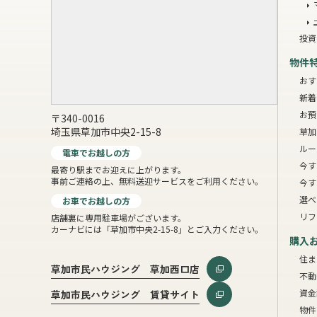
投資
物件
おす
新着
お預
〒340-0016
埼玉県草加市中央2-15-8
草加
ルー
電車でお越しの方
今す
最寄り駅までお迎えに上がります。
事前ご連絡の上、無料送迎サービスをご利用ください。
今す
選べ
お車でお越しの方
リフ
店舗裏に専用駐車場がございます。
カーナビには「草加市中央2-15-8」とご入力ください。
購入
住ま
草加市民ハウジング 草加西口店
不動
資金
草加市民ハウジング 賃貸サイト
物件