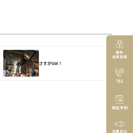
無料
会員登録
さすがGW！
TEL
来店予約
営業日の