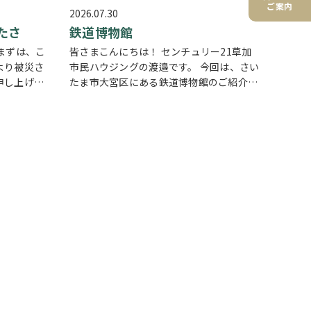
ご案内
2026.07.30
たさ
鉄道博物館
まずは、こ
皆さまこんにちは！ センチュリー21草加
より被災さ
市民ハウジングの渡邉です。 今回は、さい
申し上げま
たま市大宮区にある鉄道博物館のご紹介で
日々が戻る
す。 日本最大級の鉄道ミュージアムです。
夏は特に暑
JR大宮駅からニューシャトルで1駅の『鉄
ね。我が家
道博物館駅』に直結しています。 蒸気機
関…