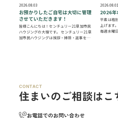
2026.08.03
2026.08.0
お預かりしたご自宅は大切に管理
2026
させていただきます！
平素は格
上げます
皆様こんにちは！センチュリー21草加市民
毎週水曜
ハウジングの大嶺です。 センチュリー21草
ります。ま
加市民ハウジングは挨拶・掃除・返事を大
および8月1
切にしている会社です。 毎日、会社はもち
～8月14
ろんですが近隣の道路まで掃除をしており
ます。 売却の依頼を受けているお客様のお
宅…
CONTACT
住まいのご相談はこ
お電話でのお問い合わせ