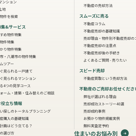
マンション
不動産の売却方法
土地
スムーズに売る
物件を検索
不動産コラム
特集&サービス
不動産売却の基礎知識
すめ物件特集
売却理由・物件別
不動産売却の
物件特集
不動産売却の注意点
かり物件特集
不動産売却後の手続き
市・八潮市の物件特集
よくあるご質問 - 売りたい
ムツアー
スピード売却
ぐ見られる一戸建て
ぐ見られるマンション
不動産買取という売却方法
る4つの見学コース
不動産のご売却お任せくださ
ォーム・建築・住み替えのご相談
弊社が選ばれる理由
お役立ち情報
売却成功ストーリー40選
い探しのトータルプランニング
売却成約事例
産購入の基礎知識
お預かり物件掲載実例
計画はどう立てる？
無料実査定予約
住まいのお悩み別
の選び方