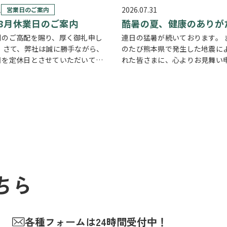
1
2026.07.31
営業日のご案内
年8月休業日のご案内
酷暑の夏、健康のありが
別のご高配を賜り、厚く御礼申し
連日の猛暑が続いております。 
。 さて、弊社は誠に勝手ながら、
のたび熊本県で発生した地震に
日を定休日とさせていただいてお
れた皆さまに、心よりお見舞い
た、定休日に加え、8月4日(火)
す。一日も早い復旧と、平穏な
8日(火)を休業日、8月12日(水)
ことを願っております。 今年の
日(金)を夏季休業期間と…
く、体調を崩しやすい季節です
でも妻が…
ちら
各種フォームは24時間受付中！