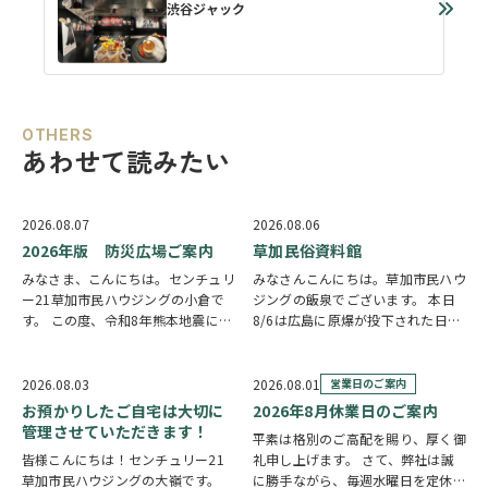
渋谷ジャック
OTHERS
あわせて読みたい
2026.08.07
2026.08.06
2026年版 防災広場ご案内
草加民俗資料館
みなさま、こんにちは。センチュリ
みなさんこんにちは。草加市民ハウ
ー21草加市民ハウジングの小倉で
ジングの飯泉でございます。 本日
す。 この度、令和8年熊本地震によ
8/6は広島に原爆が投下された日に
り被災された皆様には、心からお見
なります。戦争は絶対いけませんが
舞い申し上げます。 日本は地震の
他国では起こってしまっている現実
多い国です。草加市においても、他
もあります。 草加でも谷塚町、新
2026.08.03
2026.08.01
営業日のご案内
人事ではなく、日頃から少しでも、
田などで空襲があったと言い伝えが
お預かりしたご自宅は大切に
2026年8月休業日のご案内
防災意識を高め…
あります。草加…
管理させていただきます！
平素は格別のご高配を賜り、厚く御
皆様こんにちは！センチュリー21
礼申し上げます。 さて、弊社は誠
草加市民ハウジングの大嶺です。
に勝手ながら、毎週水曜日を定休日