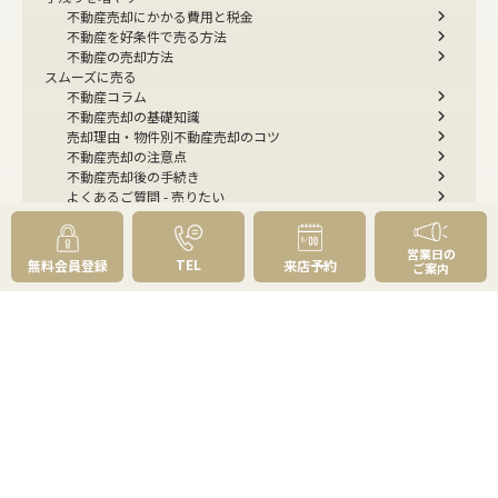
不動産売却にかかる費用と税金
不動産を好条件で売る方法
不動産の売却方法
スムーズに売る
不動産コラム
不動産売却の基礎知識
売却理由・物件別
不動産売却のコツ
不動産売却の注意点
不動産売却後の手続き
よくあるご質問 - 売りたい
スピード売却
不動産買取という売却方法
営業日の
不動産のご売却お任せください
TEL
無料会員登録
来店予約
ご案内
弊社が選ばれる理由
売却成功ストーリー40選
売却成約事例
お預かり物件掲載実例
無料実査定予約
住まいのお悩み別
会社案内
会社案内TOP