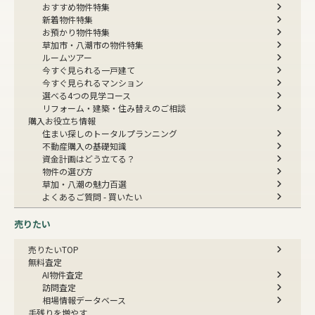
おすすめ物件特集
新着物件特集
お預かり物件特集
草加市・八潮市の物件特集
ルームツアー
今すぐ見られる一戸建て
今すぐ見られるマンション
選べる4つの見学コース
リフォーム・建築・住み替えのご相談
購入お役立ち情報
住まい探しのトータルプランニング
不動産購入の基礎知識
資金計画はどう立てる？
物件の選び方
草加・八潮の魅力百選
よくあるご質問 - 買いたい
売りたい
売りたいTOP
無料査定
AI物件査定
訪問査定
相場情報データベース
手残りを増やす