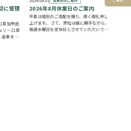
2026.08.01
営業日のご案内
切に管理
2026年8月休業日のご案内
平素は格別のご高配を賜り、厚く御礼申し
上げます。 さて、弊社は誠に勝手ながら、
1草加市民
毎週水曜日を定休日とさせていただいてお
ュリー21草
ります。また、定休日に加え、8月4日(火)
・返事を大
および8月18日(火)を休業日、8月12日(水)
会社はもち
～8月14日(金)を夏季休業期間と…
をしており
お客様のお