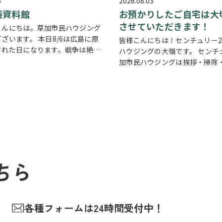
6
2026.08.03
俗資料館
お預かりしたご自宅は大
させていただきます！
こんにちは。草加市民ハウジング
ざいます。 本日8/6は広島に原
皆様こんにちは！センチュリー2
された日になります。戦争は絶対
ハウジングの大嶺です。 センチ
んが他国では起こってしまってい
加市民ハウジングは挨拶・掃除
あります。 草加でも谷塚町、新田
切にしている会社です。 毎日、
襲があったと言い伝えがありま
ろんですが近隣の道路まで掃除
…
ます。 売却の依頼を受けている
宅…
ちら
各種フォームは24時間受付中！