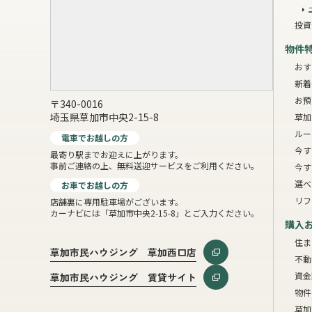
投資
物件
おす
新着
お預
〒340-0016
埼玉県草加市中央2-15-8
草加
ルー
電車でお越しの方
今す
最寄り駅までお迎えに上がります。
事前ご連絡の上、無料送迎サービスをご利用ください。
今す
選べ
お車でお越しの方
リフ
店舗裏に専用駐車場がございます。
カーナビには「草加市中央2-15-8」とご入力ください。
購入
住ま
草加市民ハウジング 草加西口店
不動
資金
草加市民ハウジング 賃貸サイト
物件
草加