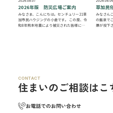
2026.08.07
2026.08.0
2026年版 防災広場ご案内
草加民
みなさま、こんにちは。センチュリー21草
みなさん
加市民ハウジングの小倉です。 この度、令
の飯泉でご
和8年熊本地震により被災された皆様に
爆が投下
は、心からお見舞い申し上げます。 日本は
いけませ
地震の多い国です。草加市においても、他
る現実も
人事ではなく、日頃から少しでも、防災意
などで空
識を高め…
す。草加
CONTACT
住まいのご相談はこ
お電話でのお問い合わせ