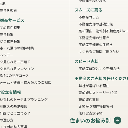
土地
スムーズに売る
物件を検索
不動産コラム
特集&サービス
不動産売却の基礎知識
すめ物件特集
売却理由・物件別
不動産売却の
物件特集
不動産売却の注意点
かり物件特集
不動産売却後の手続き
市・八潮市の物件特集
よくあるご質問 - 売りたい
ムツアー
スピード売却
ぐ見られる一戸建て
ぐ見られるマンション
不動産買取という売却方法
る4つの見学コース
不動産のご売却お任せくださ
ォーム・建築・住み替えのご相談
弊社が選ばれる理由
お役立ち情報
売却成功ストーリー40選
い探しのトータルプランニング
売却成約事例
産購入の基礎知識
お預かり物件掲載実例
計画はどう立てる？
無料実査定予約
住まいのお悩み別
の選び方
・八潮の魅力百選