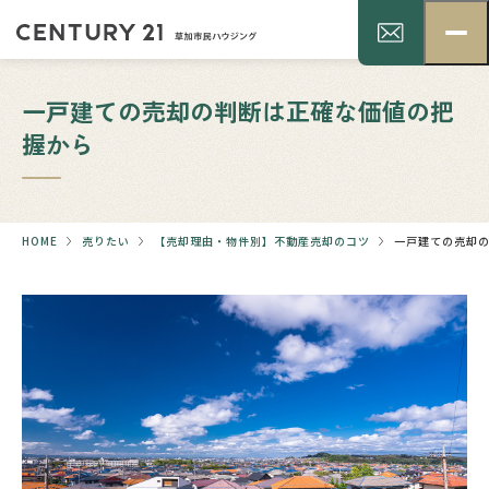
一戸建ての売却の判断は正確な価値の把
握から
HOME
売りたい
【売却理由・物件別】不動産売却のコツ
一戸建ての売却