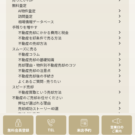
無料査定
AI物件査定
訪問査定
相場情報データベース
手残りを増やす
不動産売却にかかる費用と税金
不動産を好条件で売る方法
不動産の売却方法
スムーズに売る
不動産コラム
不動産売却の基礎知識
売却理由・物件別
不動産売却のコツ
不動産売却の注意点
不動産売却後の手続き
よくあるご質問 - 売りたい
スピード売却
不動産買取という売却方法
不動産のご売却お任せください
弊社が選ばれる理由
売却成功ストーリー40選
売却成約事例
お預かり物件掲載実例
無料実査定予約
営業日の
TEL
無料会員登録
来店予約
ご案内