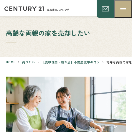
高齢な両親の家を売却したい
HOME
売りたい
【売却理由・物件別】不動産売却のコツ
高齢な両親の家