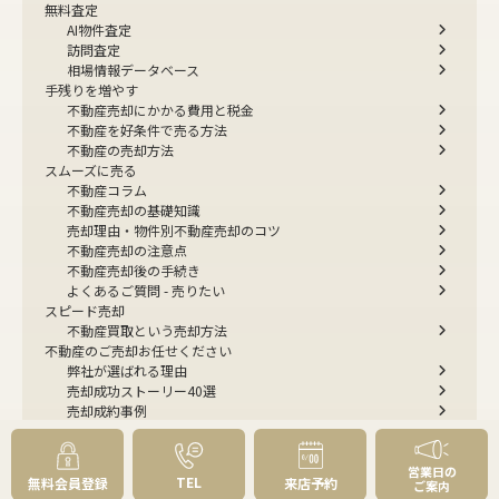
無料査定
AI物件査定
訪問査定
相場情報データベース
手残りを増やす
不動産売却にかかる費用と税金
不動産を好条件で売る方法
不動産の売却方法
スムーズに売る
不動産コラム
不動産売却の基礎知識
売却理由・物件別
不動産売却のコツ
不動産売却の注意点
不動産売却後の手続き
よくあるご質問 - 売りたい
スピード売却
不動産買取という売却方法
不動産のご売却お任せください
弊社が選ばれる理由
売却成功ストーリー40選
売却成約事例
お預かり物件掲載実例
無料実査定予約
営業日の
TEL
無料会員登録
来店予約
ご案内
住まいのお悩み別