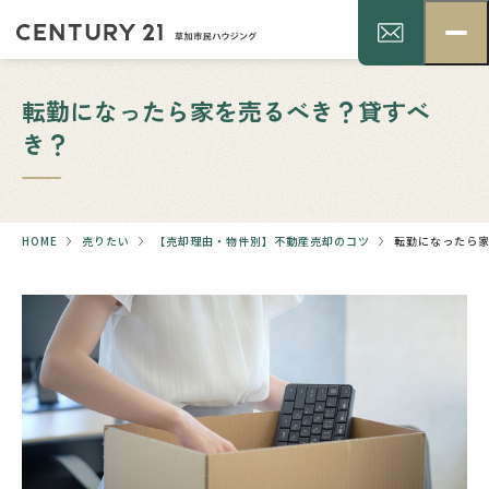
転勤になったら家を売るべき？貸すべ
き？
HOME
売りたい
【売却理由・物件別】不動産売却のコツ
転勤になったら