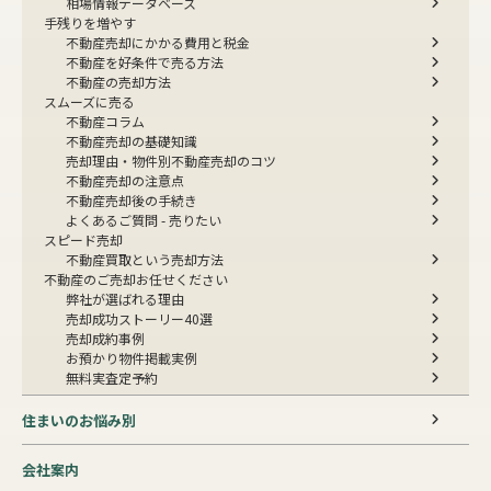
相場情報データベース
手残りを増やす
不動産売却にかかる費用と税金
不動産を好条件で売る方法
不動産の売却方法
スムーズに売る
不動産コラム
不動産売却の基礎知識
売却理由・物件別
不動産売却のコツ
不動産売却の注意点
不動産売却後の手続き
よくあるご質問 - 売りたい
スピード売却
不動産買取という売却方法
不動産のご売却お任せください
弊社が選ばれる理由
売却成功ストーリー40選
売却成約事例
お預かり物件掲載実例
無料実査定予約
住まいのお悩み別
会社案内