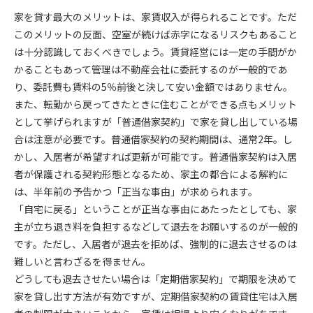
家を貸す最大のメリットは、家賃収入が得られることです。ただ
このメリットの反面、空室が続けば赤字になるリスクもあること
は十分認識しておくべきでしょう。賃貸経営には一定の手間がか
かることもあって管理は不動産会社に委託するのが一般的であ
り、委託費も賃料の5％前後と決して安い金額ではありません。
また、転勤から戻ってきたときに住むことができる点もメリット
として挙げられますが「普通借家契約」で家を貸し出している場
合は注意が必要です。普通借家契約の契約期間は、通常2年。し
かし、入居者が希望すれば更新が可能です。普通借家契約は入居
者が保護される契約形態となるため、家主の都合による解約に
は、半年前の予告かつ「正当な事由」が求められます。
「自宅に戻る」ということが正当な事由にあたったとしても、家
主が立ち退き料を負担するなどして退去をお願いするのが一般的
です。ただし、入居者が退去を拒めば、強制的に退去させるのは
難しいと言わざるを得ません。
どうしても退去させたい場合は「定期借家契約」で期限を決めて
家を貸し出す方法が有効ですが、定期借家契約の賃貸住宅は入居